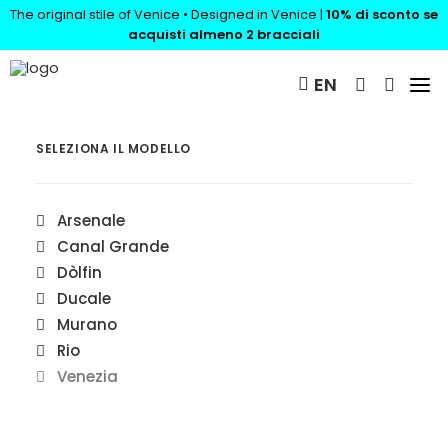
The original stile of Venice • Designed in Venice |
10% di sconto se
acquisti almeno 2 bracciali
SHOP
EN
RIVENDITORI
SELEZIONA IL MODELLO
CONTATTI
Arsenale
FACEBOOK
Canal Grande
INSTAGRAM
Dòlfin
Ducale
Murano
Rio
Venezia