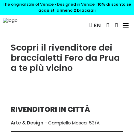
The original stile of Venice • Designed in Venice |
10% di sconto se
acquisti almeno 2 bracciali
SHOP
EN
RIVENDITORI
Scopri il rivenditore dei
CONTATTI
braccialetti Fero da Prua
a te più vicino
FACEBOOK
INSTAGRAM
RIVENDITORI IN CITTÀ
Arte & Design
- Campiello Mosca, 53/A